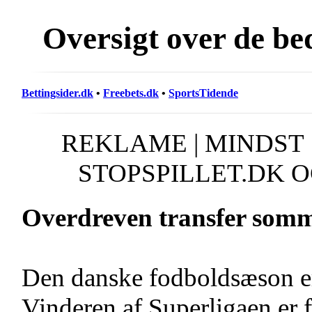
Oversigt over de be
Bettingsider.dk
•
Freebets.dk
•
SportsTidende
REKLAME | MINDST 1
STOPSPILLET.DK OG
Overdreven transfer somme
Den danske fodboldsæson er 
Vinderen af Superligaen er 